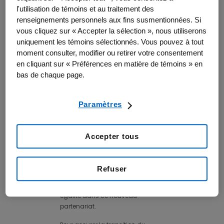
cette situation, le CCRM, chef de
l'utilisation de témoins et au traitement des
file de la mise au point et de la
renseignements personnels aux fins susmentionnées. Si
commercialisation de
vous cliquez sur « Accepter la sélection », nous utiliserons
technologies de médecine
uniquement les témoins sélectionnés. Vous pouvez à tout
régénérative et de thérapies
moment consulter, modifier ou retirer votre consentement
cellulaires et géniques, et Amgen,
en cliquant sur « Préférences en matière de témoins » en
leader mondial dans le secteur
bas de chaque page.
des biotechnologies, annoncent
la création d’un programme de
financement pluriannuel
Paramètres
consacré aux technologies et aux
thérapies de médecine
régénérative qui en sont aux
Accepter tous
premiers stades de
développement, afin que les
patients et le système de soins de
Refuser
santé puissent en bénéficier. Le
CCRM et Amgen investiront à
égalité dans ce nouveau
partenariat.