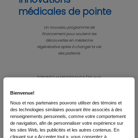
médicales de pointe
Un nouveau programme de
financement pour soutenir les
découvertes en médecine
régénérative aptes à changer la vie
des patients
TORONTO et MISSISSAUGA (29 avril
2021) – Les nouvelles découvertes
en médecine régénérative,
Bienvenue!
comme les thérapies cellulaires et
Nous et nos partenaires pouvons utiliser des témoins et
géniques, ne peuvent pas se
des technologies similaires pouvant être associés à des
rendre jusqu’aux patients sans
accès au financement, à
renseignements personnels, comme votre comportement
l’expertise et aux autres soutiens
de navigation, afin de personnaliser votre expérience sur
spécialisés nécessaires pour les
les sites Web, les publicités et les autres contenus. En
commercialiser. Pour remédier à
cliquant sur « Accepter tout », vous consentez à