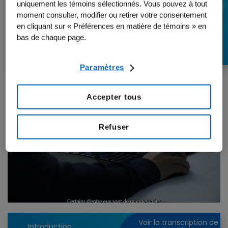
uniquement les témoins sélectionnés. Vous pouvez à tout
d'Amgen C.-B. : Timin
moment consulter, modifier ou retirer votre consentement
en cliquant sur « Préférences en matière de témoins » en
Hadi
bas de chaque page.
Paramètres
Accepter tous
Refuser
Play
Video
Voir la transcription de
Introduction