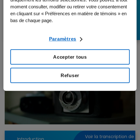
cachées de
moment consulter, modifier ou retirer votre consentement
en cliquant sur « Préférences en matière de témoins » en
l’ostéoporose
bas de chaque page.
Paramètres
Accepter tous
Refuser
Play
Video
Voir la transcription de
Introduction