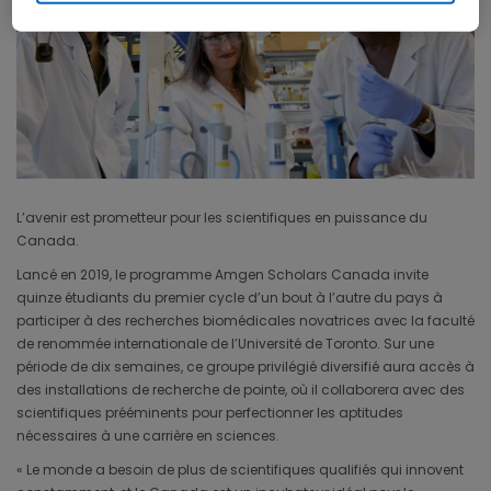
L’avenir est prometteur pour les scientifiques en puissance du
Canada.
Lancé en 2019, le programme Amgen Scholars Canada invite
quinze étudiants du premier cycle d’un bout à l’autre du pays à
participer à des recherches biomédicales novatrices avec la faculté
de renommée internationale de l’Université de Toronto. Sur une
période de dix semaines, ce groupe privilégié diversifié aura accès à
des installations de recherche de pointe, où il collaborera avec des
scientifiques prééminents pour perfectionner les aptitudes
nécessaires à une carrière en sciences.
« Le monde a besoin de plus de scientifiques qualifiés qui innovent