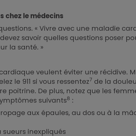
us chez le médecins
 questions. « Vivre avec une maladie card
evez savoir quelles questions poser pou
ur la santé. »
 cardiaque veulent éviter une récidive. Ma
7
ez le 911 si vous ressentez
de la douleu
e poitrine. De plus, notez que les femm
8
 symptômes suivants
:
 propage aux épaules, au dos ou à la mâ
 sueurs inexpliqués