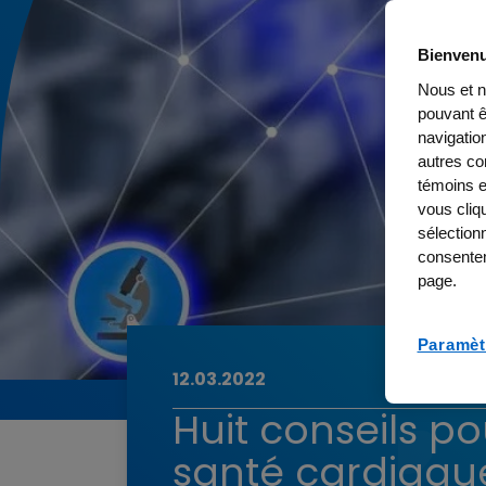
Bienvenu
Nous et n
pouvant 
navigation
autres con
témoins e
vous cliq
sélection
consentem
page.
Paramèt
12.03.2022
Huit conseils po
santé cardiaque