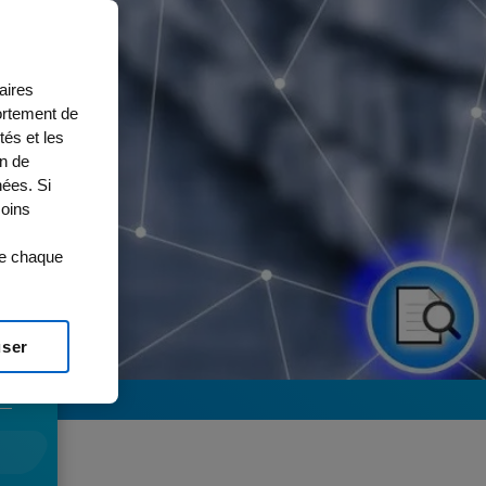
aires
ortement de
tés et les
on de
ées. Si
moins
de chaque
user