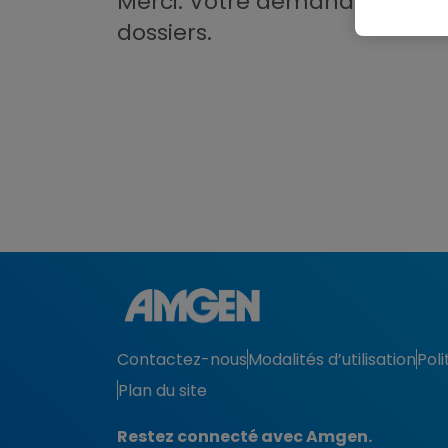
Merci. Votre demande a été r
dossiers.
Contactez-nous
Modalités d’utilisation
Poli
Plan du site
Restez connecté avec Amgen.