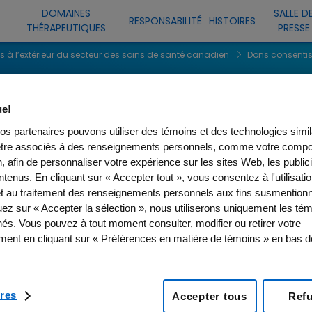
DOMAINES
SALLE D
RESPONSABILITÉ
HISTOIRES
THÉRAPEUTIQUES
PRESSE
 à l’extérieur du secteur des soins de santé canadien
Dons consentis
ntis à l’extérieu
e!
os partenaires pouvons utiliser des témoins et des technologies simil
 de santé canadi
être associés à des renseignements personnels, comme votre comp
, afin de personnaliser votre expérience sur les sites Web, les publici
tenus. En cliquant sur « Accepter tout », vous consentez à l'utilisati
t au traitement des renseignements personnels aux fins susmentionn
uez sur « Accepter la sélection », nous utiliserons uniquement les té
nés. Vous pouvez à tout moment consulter, modifier ou retirer votre
ent en cliquant sur « Préférences en matière de témoins » en bas 
n
res
Accepter tous
Ref