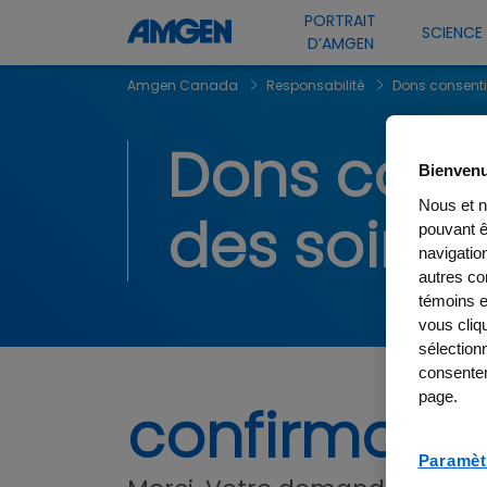
PORTRAIT
SCIENCE
D’AMGEN
Amgen Canada
Responsabilité
Dons consentis
Dons conse
Bienvenu
Nous et n
des soins
pouvant 
navigation
autres con
témoins e
vous cliq
sélection
consentem
page.
confirmatio
Paramèt