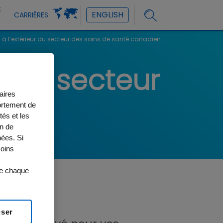
E
ENGLISH
CARRIÈRES
 à l’extérieur du secteur des soins de santé canadien
r du secteur
aires
en
ortement de
tés et les
on de
ées. Si
moins
de chaque
user