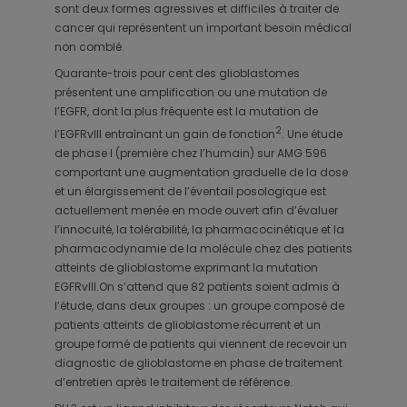
sont deux formes agressives et difficiles à traiter de
cancer qui représentent un important besoin médical
non comblé.
Quarante-trois pour cent des glioblastomes
présentent une amplification ou une mutation de
l’EGFR, dont la plus fréquente est la mutation de
2
l’EGFRvIII entraînant un gain de fonction
. Une étude
de phase I (première chez l’humain) sur AMG 596
comportant une augmentation graduelle de la dose
et un élargissement de l’éventail posologique est
actuellement menée en mode ouvert afin d’évaluer
l’innocuité, la tolérabilité, la pharmacocinétique et la
pharmacodynamie de la molécule chez des patients
atteints de glioblastome exprimant la mutation
EGFRvIII.On s’attend que 82 patients soient admis à
l’étude, dans deux groupes : un groupe composé de
patients atteints de glioblastome récurrent et un
groupe formé de patients qui viennent de recevoir un
diagnostic de glioblastome en phase de traitement
d’entretien après le traitement de référence.