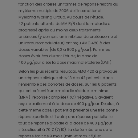
fonction des critères uniformes de réponse relatifs au
myélome multiple de 2006 de l’International
Myeloma Working Group. Au cours de l’étude,
42 patients atteints de MM R/R dont la maladie a
progressé après au moins deux traitements
antérieurs (y compris un inhibiteur du protéasome et
un immunomodulateur) ont reçu AMG 420 à des
doses variables [de 0,2 à 800 µg/jour]. Parmi les
doses évaluées durant l’étude, la dose de
400 µg/jour a été la dose maximale tolérée (DMT).
Selon les plus récents résultats, AMG 420 a provoqué
une réponse clinique chez 13 des 42 patients dans
l’ensemble des cohortes de doses. Sur les 6 patients
qui ont présenté une maladie résiduelle minime
(MRM)-réponse complète (RC) négative, 5 avaient
reçu le traitement à la dose de 400 µg/jour. De plus, à
cette même dose, 1 patient a présenté une très bonne
réponse partielle et 1 autre, une réponse partielle. Le
taux de réponse globale à la dose de 400 µg/jour
s’établissait à 70 % (7/10). La durée médiane de la
réponse était de 9 mois (min. et max. : 5,8 et