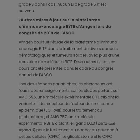
grade 3 dans 1 cas. Aucun EI de grade 5 n’est
survenu.
>
Autres mises à jour sur la plateforme
d’immuno-oncologie BiTE d’Amgen lors du
congrès de 2019 de l’ASCO
Amgen poursuit l’étude de la plateforme d’immuno-
oncologie BiTE dans le traitement de divers cancers
hématologiques et tumeurs solides, avec plus d’une
douzaine de molécules BiTE. Deux autres essais en
cours ont été présentés dans le cadre du congrès
annuel de l’ASCO.
Lors des séances par affiches, les chercheurs ont
fourni des renseignements sur les études portant sur
AMG 596, une molécule expérimentale BiTE ciblant la
variante III du récepteur du facteur de croissance
épidermique (EGFRvIII) pour le traitement du
glioblastome, et AMG 757, une molécule
expérimentale BiTE ciblant le ligand DLL3 (
delta-like
ligand 3
) pour le traitement du cancer du poumon à
petites cellules (CPPC). Le glioblastome et le CPPC