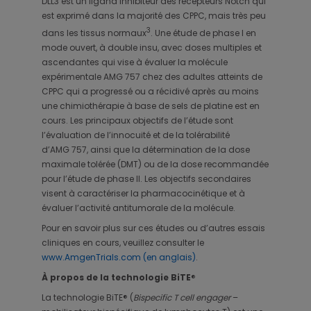
DLL3 est un ligand inhibiteur des récepteurs Notch qui
est exprimé dans la majorité des CPPC, mais très peu
3
dans les tissus normaux
. Une étude de phase I en
mode ouvert, à double insu, avec doses multiples et
ascendantes qui vise à évaluer la molécule
expérimentale AMG 757 chez des adultes atteints de
CPPC qui a progressé ou a récidivé après au moins
une chimiothérapie à base de sels de platine est en
cours. Les principaux objectifs de l’étude sont
l’évaluation de l’innocuité et de la tolérabilité
d’AMG 757, ainsi que la détermination de la dose
maximale tolérée (DMT) ou de la dose recommandée
pour l’étude de phase II. Les objectifs secondaires
visent à caractériser la pharmacocinétique et à
évaluer l’activité antitumorale de la molécule.
Pour en savoir plus sur ces études ou d’autres essais
cliniques en cours, veuillez consulter le
www.AmgenTrials.com (en anglais)
.
À propos de la technologie BiTE
®
La technologie BiTE® (
Bispecific T cell engager
–