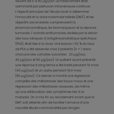
situant de 5 à 80 µg/jour. Le médicament était
administré par perfusion intraveineuse continue.
L’objectif principal de l’étude visait à déterminer
l’innocuité et la dose maximale tolérée (DMT), et les
objectifs secondaires comprenaient la
pharmacocinétique, les biomarqueurs et la réponse
tumorale. L’activité antitumorale, révélée par le déclin
des taux sériques d’antigène prostatique spécifique
(PSA), était liée à la dose. Une baisse ≥ 50 % du taux
de PSA a été observée chez 3 patients (n = 1 dans
chacune des cohortes suivantes : 20 µg/jour,
40 µg/jour et 80 µg/jour). Un patient ayant présenté
une réponse à long terme a été traité pendant 14 mois
(40 µg/jour) et un autre, pendant 19,4 mois
(80 µg/jour). Ce dernier a montré une régression
complète des métastases des tissus mous et une
régression des métastases osseuses, de même
qu’une atténuation des symptômes liés à la
maladie. On a mis fin au recrutement avant que la
DMT soit atteinte afin de faciliter l’amorce d’une
nouvelle étude commanditée par Amgen.