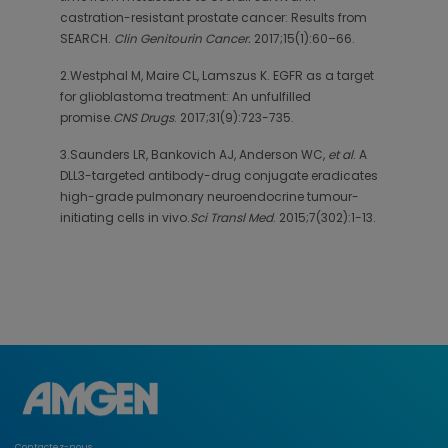
castration-resistant prostate cancer: Results from
SEARCH.
Clin Genitourin Cancer.
2017;15(1):60–66.
2.Westphal M, Maire CL, Lamszus K. EGFR as a target
for glioblastoma treatment: An unfulfilled
promise.
CNS Drugs
. 2017;31(9):723-735.
3.Saunders LR, Bankovich AJ, Anderson WC,
et al
. A
DLL3-targeted antibody-drug conjugate eradicates
high-grade pulmonary neuroendocrine tumour-
initiating cells in vivo.
Sci Transl Med
. 2015;7(302):1-13.
Contactez-nous