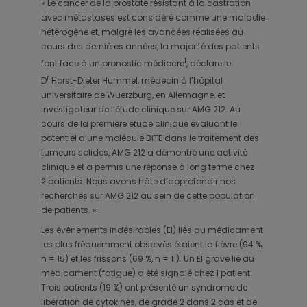
« Le cancer de la prostate résistant à la castration
avec métastases est considéré comme une maladie
hétérogène et, malgré les avancées réalisées au
cours des dernières années, la majorité des patients
1
font face à un pronostic médiocre
, déclare le
r
D
Horst-Dieter Hummel, médecin à l’hôpital
universitaire de Wuerzburg, en Allemagne, et
investigateur de l’étude clinique sur AMG 212. Au
cours de la première étude clinique évaluant le
potentiel d’une molécule BiTE dans le traitement des
tumeurs solides, AMG 212 a démontré une activité
clinique et a permis une réponse à long terme chez
2 patients. Nous avons hâte d’approfondir nos
recherches sur AMG 212 au sein de cette population
de patients. »
Les événements indésirables (EI) liés au médicament
les plus fréquemment observés étaient la fièvre (94 %,
n = 15) et les frissons (69 %, n = 11). Un EI grave lié au
médicament (fatigue) a été signalé chez 1 patient.
Trois patients (19 %) ont présenté un syndrome de
libération de cytokines, de grade 2 dans 2 cas et de