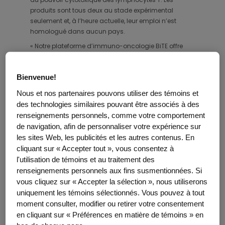
produits sont tous deux au stade expérimental
seulement et, à l’heure actuelle, leur emploi n’est
homologué dans aucun pays.
« Notre plateforme d’immuno-oncologie BiTE offre
une polyvalence sans égale ouvrant la possibilité de
traiter divers cancers grâce au ciblage d’antigènes
Bienvenue!
r
associés aux tumeurs, explique le D
David M. Reese,
vice-président directeur de la Recherche et du
Nous et nos partenaires pouvons utiliser des témoins et
développement chez Amgen. En tant que chef de file
des technologies similaires pouvant être associés à des
de la mise au point de traitements immuno-
renseignements personnels, comme votre comportement
oncologiques, Amgen continue d’étudier et de faire
de navigation, afin de personnaliser votre expérience sur
évoluer plus d’une douzaine de molécules
les sites Web, les publicités et les autres contenus. En
mobilisatrices bispécifiques de lymphocytes T (BiTE)
cliquant sur « Accepter tout », vous consentez à
pour le traitement d’une vaste gamme de cancers
l'utilisation de témoins et au traitement des
hématologiques et de tumeurs solides. Les données
renseignements personnels aux fins susmentionnées. Si
présentées lors du congrès annuel de l’ASCO
vous cliquez sur « Accepter la sélection », nous utiliserons
appuient le potentiel que revêt la technologie BiTE
uniquement les témoins sélectionnés. Vous pouvez à tout
dans la prise en charge de cancers difficiles à traiter
moment consulter, modifier ou retirer votre consentement
tels que le myélome multiple et le cancer de la
en cliquant sur « Préférences en matière de témoins » en
prostate. »