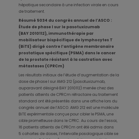
hépatique secondaire à une infection virale en cours
de traitement.
Résumé 5034 du congrès annuel de l’ASCO :
Étude de phase I sur le pasotuxizumab
(BAY 2010112), immunothérapie par
mobilisateur bispécifique de lymphocytes T
(BiTE) dirigé contre l’antigène membranaire
prostatique spécifique (PSMA) dans le cancer
de la prostate résistant à la castration avec
métastases (CPRCm)
Les résultats initiaux de l’étude d’augmentation de la
dose de phase I sur AMG 212 (pasotuxizumab,
auparavant désigné BAY 2010112) menée chez des
patients atteints de CPRCm réfractaire au traitement
standard ont été présentés dans une affiche lors du
congrès annuel de l’ASCO. AMG 212 est une molécule
BiTE expérimentale conçue pour cibler le PSMA, une
cible prometteuse dans le CPRC. Au cours de l’essai,
16 patients atteints de CPRCm ont été admis dans
5 cohortes de doses, l’intervalle posologique cible se