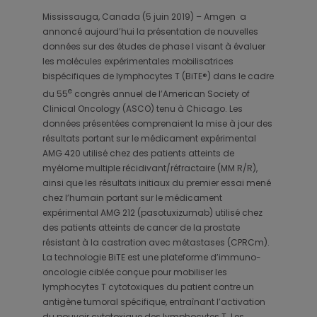
Mississauga, Canada (5 juin 2019) – Amgen a
annoncé aujourd’hui la présentation de nouvelles
données sur des études de phase I visant à évaluer
les molécules expérimentales mobilisatrices
bispécifiques de lymphocytes T (BiTE®) dans le cadre
e
du 55
congrès annuel de l’American Society of
Clinical Oncology (ASCO) tenu à Chicago. Les
données présentées comprenaient la mise à jour des
résultats portant sur le médicament expérimental
AMG 420 utilisé chez des patients atteints de
myélome multiple récidivant/réfractaire (MM R/R),
ainsi que les résultats initiaux du premier essai mené
chez l’humain portant sur le médicament
expérimental AMG 212 (pasotuxizumab) utilisé chez
des patients atteints de cancer de la prostate
résistant à la castration avec métastases (CPRCm).
La technologie BiTE est une plateforme d’immuno-
oncologie ciblée conçue pour mobiliser les
lymphocytes T cytotoxiques du patient contre un
antigène tumoral spécifique, entraînant l’activation
du pouvoir cytotoxique des lymphocytes T. Les