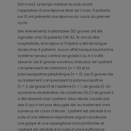
13,6 mois). Le temps médian écoulé avant
l’apparition d’une réponse était de 1 mois; 11 patients
sur 13 ont présenté une réponse au cours du premier
cycle.
Des événements indésirables (EI) graves ont été
signalés chez 19 patients (45 %); 16 ont dû être
hospitalisés, et le séjour à l’hôpital a été de longue
durée chez 4 patients. Aucun effet toxique touchant le
système nerveux central de grade 3 ou 4 n’a été
observé. Les EI graves survenus chez plus de 1 patient
comprenaient les infections (n = 13) et la
polyneuropathie périphérique (n = 2). Les EI graves liés
au traitement comprenaient la polyneuropathie
(n = 2, de grade 3) et l’œdème (n = 1, de grade 3). Un
syndrome de libération de cytokines (SLC) de grade 3
a été observé chez 1 patient. Deux décès causés par
des EI qui n’ont pas été jugés liés au traitement sont
survenus en cours d’étude : 1 patient est décédé à la
suite d’une détresse respiratoire aiguë causée par
une grippe et une aspergillose concomitantes et
1 patient est décédé à la suite d’une insuffisance