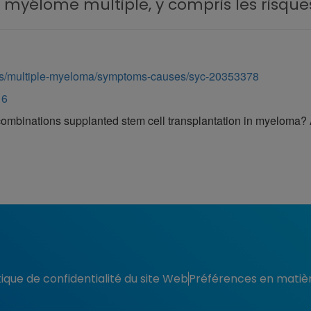
 myélome multiple, y compris les risque
ons/multiple-myeloma/symptoms-causes/syc-20353378
16
 combinations supplanted stem cell transplantation in myeloma
tique de confidentialité du site Web
Préférences en matièr