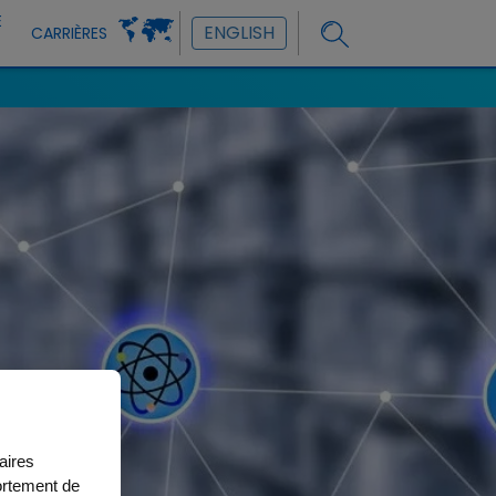
E
ENGLISH
CARRIÈRES
aires
ortement de