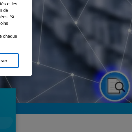
tés et les
on de
ées. Si
moins
de chaque
user