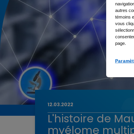
navigation
autres con
témoins e
vous cliq
sélection
consentem
page.
Paramèt
12.03.2022
L'histoire de M
myélome multipl